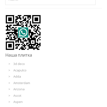
Наша плитка
3d deco
Acapulco
Adda
Amsterdam
Arizona
Ascot
Aspen