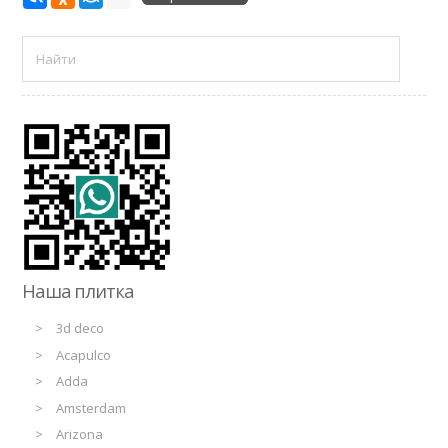
Наша плитка
3d deco
Acapulco
Adda
Amsterdam
Arizona