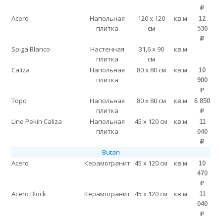
p
Acero
Напольная
120 x 120
кв.м.
12
плитка
см
530
p
Spiga Blanco
Настенная
31,6 x 90
кв.м.
плитка
см
Caliza
Напольная
80 x 80 см
кв.м.
10
плитка
900
p
Topo
Напольная
80 x 80 см
кв.м.
6 850
плитка
p
Line Pekin Caliza
Напольная
45 x 120 см
кв.м.
11
плитка
040
p
Butan
Acero
Керамогранит
45 x 120 см
кв.м.
10
470
p
Acero Block
Керамогранит
45 x 120 см
кв.м.
11
040
p