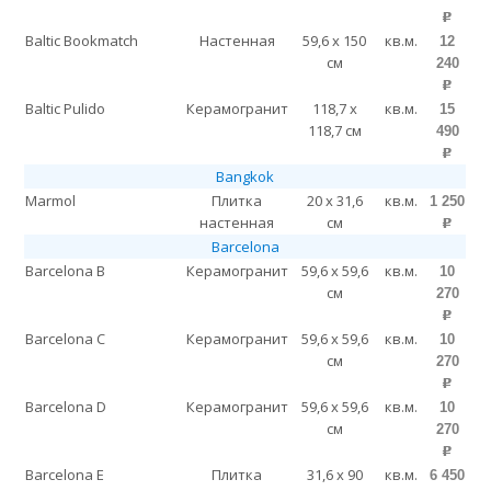
p
Baltic Bookmatch
Настенная
59,6 x 150
кв.м.
12
см
240
p
Baltic Pulido
Керамогранит
118,7 x
кв.м.
15
118,7 см
490
p
Bangkok
Marmol
Плитка
20 x 31,6
кв.м.
1 250
настенная
см
p
Barcelona
Barcelona B
Керамогранит
59,6 x 59,6
кв.м.
10
см
270
p
Barcelona C
Керамогранит
59,6 x 59,6
кв.м.
10
см
270
p
Barcelona D
Керамогранит
59,6 x 59,6
кв.м.
10
см
270
p
Barcelona E
Плитка
31,6 x 90
кв.м.
6 450