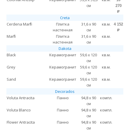
см
270
p
Creta
Cerdena Marfil
Плитка
31,6 x 90
кв.м.
4 152
настенная
см
p
Marfil
Плитка
31,6 x 90
кв.м.
настенная
см
Dakota
Black
Керамогранит
59,6 x 120
кв.м.
см
Grey
Керамогранит
59,6 x 120
кв.м.
см
Sand
Керамогранит
59,6 x 120
кв.м.
см
Decorados
Voluta Antracita
Панно
94,8 x 90
компл.
см
Voluta Blanco
Панно
94,8 x 90
компл.
см
Flower Antracita
Панно
94,8 x 90
компл.
см