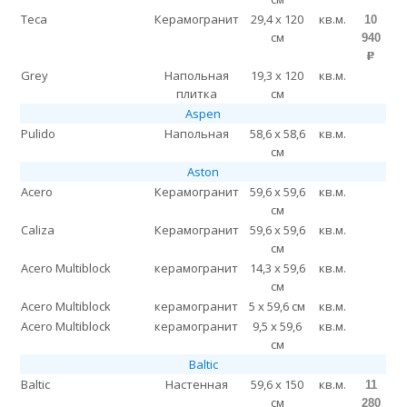
Teca
Керамогранит
29,4 x 120
кв.м.
10
см
940
p
Grey
Напольная
19,3 x 120
кв.м.
плитка
см
Aspen
Pulido
Напольная
58,6 x 58,6
кв.м.
см
Aston
Acero
Керамогранит
59,6 x 59,6
кв.м.
см
Caliza
Керамогранит
59,6 x 59,6
кв.м.
см
Acero Multiblock
керамогранит
14,3 x 59,6
кв.м.
см
Acero Multiblock
керамогранит
5 x 59,6 см
кв.м.
Acero Multiblock
керамогранит
9,5 x 59,6
кв.м.
см
Baltic
Baltic
Настенная
59,6 x 150
кв.м.
11
см
280