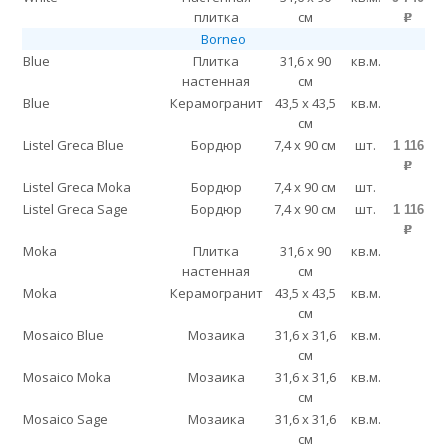
плитка
см
p
Borneo
Blue
Плитка
31,6 x 90
кв.м.
настенная
см
Blue
Керамогранит
43,5 x 43,5
кв.м.
см
Listel Greca Blue
Бордюр
7,4 x 90 см
шт.
1 116
p
Listel Greca Moka
Бордюр
7,4 x 90 см
шт.
Listel Greca Sage
Бордюр
7,4 x 90 см
шт.
1 116
p
Moka
Плитка
31,6 x 90
кв.м.
настенная
см
Moka
Керамогранит
43,5 x 43,5
кв.м.
см
Mosaico Blue
Мозаика
31,6 x 31,6
кв.м.
см
Mosaico Moka
Мозаика
31,6 x 31,6
кв.м.
см
Mosaico Sage
Мозаика
31,6 x 31,6
кв.м.
см