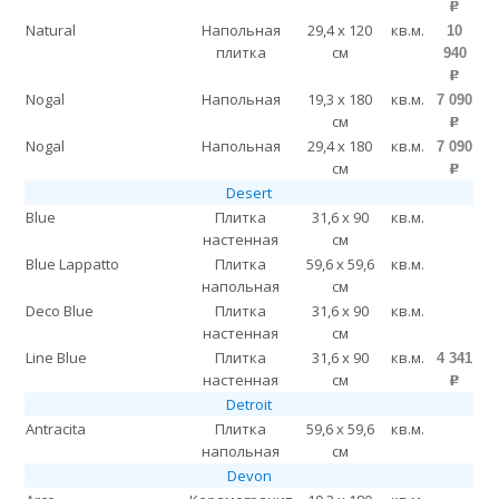
p
Natural
Напольная
29,4 x 120
кв.м.
10
плитка
см
940
p
Nogal
Напольная
19,3 x 180
кв.м.
7 090
см
p
Nogal
Напольная
29,4 x 180
кв.м.
7 090
см
p
Desert
Blue
Плитка
31,6 x 90
кв.м.
настенная
см
Blue Lappatto
Плитка
59,6 x 59,6
кв.м.
напольная
см
Deco Blue
Плитка
31,6 x 90
кв.м.
настенная
см
Line Blue
Плитка
31,6 x 90
кв.м.
4 341
настенная
см
p
Detroit
Antracita
Плитка
59,6 x 59,6
кв.м.
напольная
см
Devon