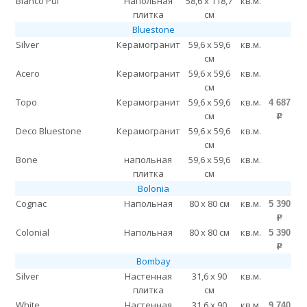
Bianco Pul
Напольная
58,6 x 118,7
кв.м.
плитка
см
Bluestone
Silver
Керамогранит
59,6 x 59,6
кв.м.
см
Acero
Керамогранит
59,6 x 59,6
кв.м.
см
Topo
Керамогранит
59,6 x 59,6
кв.м.
4 687
см
p
Deco Bluestone
Керамогранит
59,6 x 59,6
кв.м.
см
Bone
напольная
59,6 x 59,6
кв.м.
плитка
см
Bolonia
Cognac
Напольная
80 x 80 см
кв.м.
5 390
p
Colonial
Напольная
80 x 80 см
кв.м.
5 390
p
Bombay
Silver
Настенная
31,6 x 90
кв.м.
плитка
см
White
Настенная
31,6 x 90
кв.м.
9 740