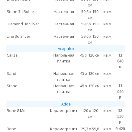
см
Stone 3d Roble
Настенная
59,6 x 150
кв.м.
см
Diamond 3d Silver
Настенная
59,6 x 150
кв.м.
см
Line 3d Silver
Настенная
59,6 x 150
кв.м.
см
Acapulco
Caliza
Напольная
45 x 120 см
кв.м.
11
плитка
040
p
Sand
Напольная
45 x 120 см
кв.м.
плитка
Stone
Напольная
45 x 120 см
кв.м.
11
плитка
040
p
Adda
Bone 8 Mm
Керамогранит
120 x 120
кв.м.
12
см
530
p
Bone
Керамогранит
29,7 x 59,6
кв.м.
9 420