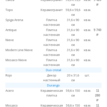
см
p
Topo
Керамогранит
59,6 x 59,6
кв.м.
см
Spiga Arena
Плитка
31,6 x 90
кв.м.
настенная
см
Antique
Плитка
31,6 x 90
кв.м.
9 740
настенная
см
p
Nieve
Плитка
31,6 x 90
кв.м.
настенная
см
Modern Line Nieve
Плитка
31,6 x 90
кв.м.
настенная
см
Mosaico Nieve
Плитка
31,6 x 90
кв.м.
настенная
см
Duo cristal
Rojo
Декор
20 x 31,6
шт.
настенный
см
Durango
Acero
Керамическая
59,6 x 150
кв.м.
11
плитка
см
280
p
Mosaico
Керамическая
59,6 x 150
кв.м.
11