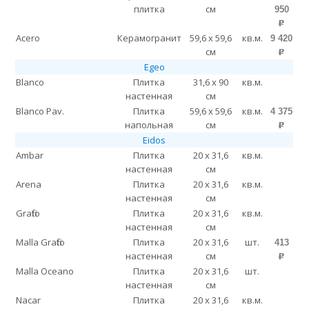
плитка
см
950
p
Acero
Керамогранит
59,6 x 59,6
кв.м.
9 420
см
p
Egeo
Blanco
Плитка
31,6 x 90
кв.м.
настенная
см
Blanco Pav.
Плитка
59,6 x 59,6
кв.м.
4 375
напольная
см
p
Eidos
Ambar
Плитка
20 x 31,6
кв.м.
настенная
см
Arena
Плитка
20 x 31,6
кв.м.
настенная
см
Grafito
Плитка
20 x 31,6
кв.м.
настенная
см
Malla Grafito
Плитка
20 x 31,6
шт.
413
настенная
см
p
Malla Oceano
Плитка
20 x 31,6
шт.
настенная
см
Nacar
Плитка
20 x 31,6
кв.м.