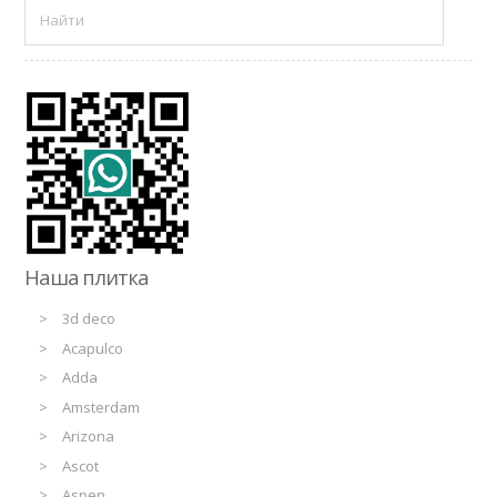
Наша плитка
3d deco
Acapulco
Adda
Amsterdam
Arizona
Ascot
Aspen