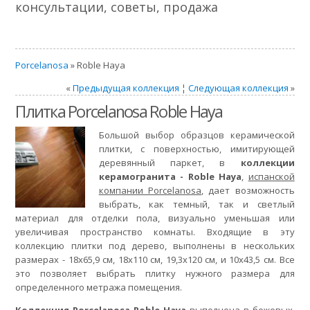
консультации, советы, продажа
Porcelanosa
» Roble Haya
«
Предыдущая коллекция
¦
Следующая коллекция
»
Плитка Porcelanosa Roble Haya
Большой выбор образцов керамической
плитки, с поверхностью, имитирующей
деревянный паркет, в
коллекции
керамогранита - Roble Haya
,
испанской
компании Porcelanosa
, дает возможность
выбрать, как темный, так и светлый
материал для отделки пола, визуально уменьшая или
увеличивая пространство комнаты. Входящие в эту
коллекцию плитки под дерево, выполнены в нескольких
размерах - 18х65,9 см, 18х110 см, 19,3х120 см, и 10х43,5 см. Все
это позволяет выбрать плитку нужного размера для
определенного метража помещения.
Коллекция Porcelanosa Roble Haya
выполнена в бежевых,