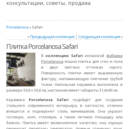
консультации, советы, продажа
Porcelanosa
» Safari
«
Предыдущая коллекция
¦
Следующая коллекция
»
Плитка Porcelanosa Safari
В
коллекцию Safari
испанской
фабрики
Porcelanosa
вошла плитка для стен и пола
в двух светлых оттенках серого.
Поверхность плитки имеет выраженную
фактуру, напоминающую плетение грубой
ткани. Напольная керамика выполнена в
размере 59,6 x 59,6 см, настенная имеет габариты 31,6x90 см.
Керамика
Porcelanosa Safari
подойдет для создания
стильного современного интерьера, в частности, отлично
впишется и подчеркнет стиль минимализм. Она украсит
гостиную, холл, столовую, а также летнюю площадку или
балкон. Плитка имеет великолепное качество, она хорошо
переносит перепады температур, прямые солнечны лучи,