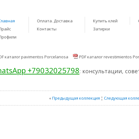
Главная
Оплата. Доставка
Купить клей
Прайс
Контакты
Затирки
Профили
DF каталог pavimentos Porcelanosa
PDF каталог revestimientos Po
atsApp +79032025798
: консультации, сов
«
Предыдущая коллекция
¦
Следующая колл