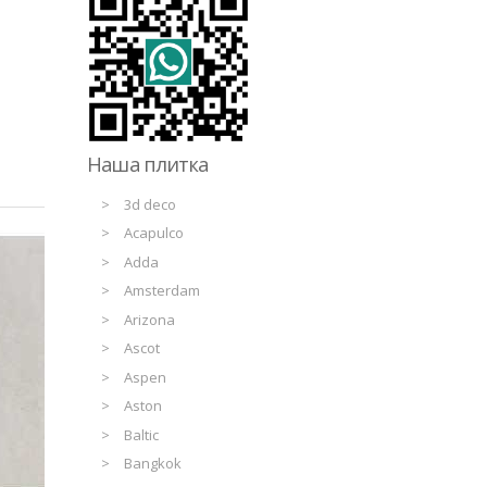
Наша плитка
3d deco
Acapulco
Adda
Amsterdam
Arizona
Ascot
Aspen
Aston
Baltic
Bangkok