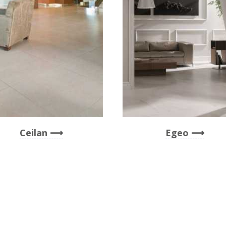
Ceilan
Egeo