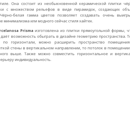
тиле. Она состоит из необыкновенной керамической плитки чё
тки с множеством рельефов в виде пирамидок, создающих об
 Чёрно-белая гамма цветов позволяет создавать очень выиг
ле минимализма или модного сейчас стиля хайтек.
celanosa Prisma
изготовлена из плитки прямоугольной формы, ч
даёт возможность обыграть в дизайне геометрию пространства. То
у по горизонтали, можно расширить пространство помещения
ткой стены в вертикальном направлении, то потолок в помещении
ного выше. Также можно совместить горизонтальное и вертик
терьеру индивидуальность.