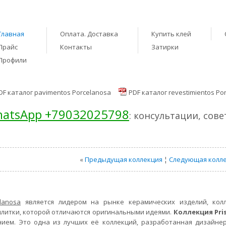
Главная
Оплата. Доставка
Купить клей
Прайс
Контакты
Затирки
Профили
DF каталог pavimentos Porcelanosa
PDF каталог revestimientos Po
atsApp +79032025798
: консультации, сов
«
Предыдущая коллекция
¦
Следующая колл
lanosa
является лидером на рынке керамических изделий, кол
литки, которой отличаются оригинальными идеями.
Коллекция Pri
нием. Это одна из лучших её коллекций, разработанная дизайне