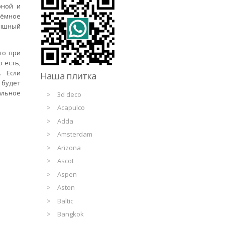
рной и
ъёмное
рышный
то при
 есть,
. Если
Наша плитка
 будет
альное
3d deco
Acapulco
Adda
Amsterdam
Arizona
Ascot
Aspen
Aston
Baltic
Bangkok