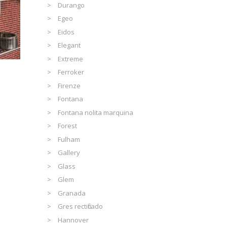
Durango
Egeo
Eidos
Elegant
Extreme
Ferroker
Firenze
Fontana
Fontana nolita marquina
Forest
Fulham
Gallery
Glass
Glem
Granada
Gres rectificado
Hannover