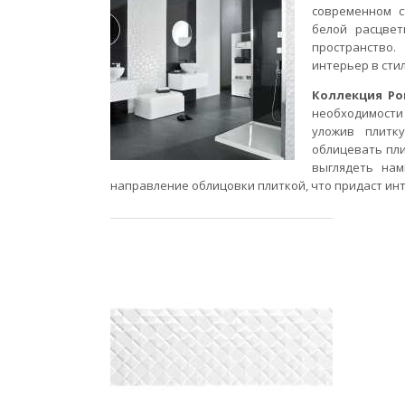
современном с
белой расцве
пространство.
интерьер в сти
Коллекция Por
необходимости 
уложив плитк
облицевать пли
выглядеть нам
направление облицовки плиткой, что придаст ин