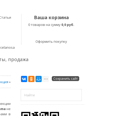
Ваша корзина
Статьи
0 товаров на сумму
0,0 руб.
Оформить покупку
rcelanosa
еты, продажа
Сохранить сайт
екция
»
лекции
sma
не
рами в