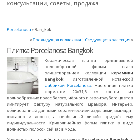
консультации, советы, продажа
Porcelanosa
» Bangkok
«
Предыдущая коллекция
¦
Следующая коллекция
»
Плитка Porcelanosa Bangkok
Керамическая плитка оригинальной
волнообразной формы стала
олицетворением коллекции
керамики
Bangkok
, изготовленной испанской
фабрикой Porcelanosa
. Настенная плитка
форматом 20х31,6 см состоит из
волнообразных полос белого, чёрного и серо-голубого цветов
имитирует фактуру натурального мрамора. Интерьер,
облицованный данными керамическими изделиями, выглядит
шикарно и дорого, а необычный дизайн придаёт ему
индивидуальности. Криволинейная форма плитки в виде
волнистых полосок сейчас в моде.
Универсальные свойства керамики
Porcelanosa Bangkok
, к