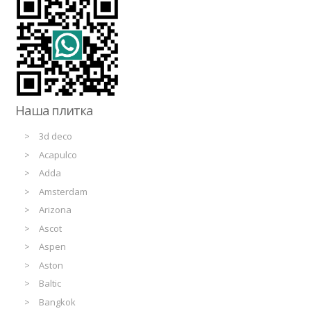
Наша плитка
3d deco
Acapulco
Adda
Amsterdam
Arizona
Ascot
Aspen
Aston
Baltic
Bangkok