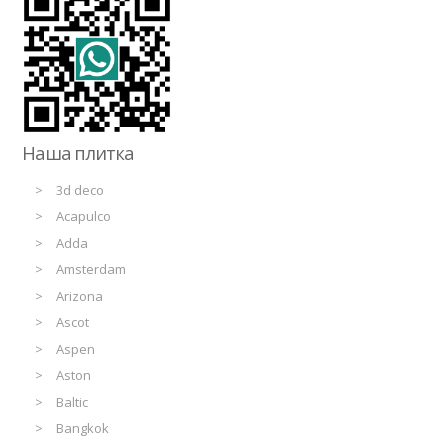
Наша плитка
3d deco
Acapulco
Adda
Amsterdam
Arizona
Ascot
Aspen
Aston
Baltic
Bangkok