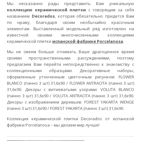
Мы несказанно рады представить Вам уникальную
коллекцию керамической плитки
с говорящим за себя
названием
Decorados
, которая обязательно придется Вам
по нраву, благодаря своим необычайно красочным
элементам. Выставленный модельный ряд изготовлен на
известной своими многочисленными коллекциями
керамической плитки
испанской фабрике Porcelanosa
.
Мы не смеем больше отнимать Ваше драгоценное время
своими пространственными рассуждениями, поэтому
предлагаем Вам перейти непосредственно к знакомству с
коллекционными образцами. Декоративные наборы,
оформленные утонченным цветочным рисунком: FLOWER
BLANCO (панно 3 шт) 31,6x90 / FLOWER ANTRACITA (панно 3 шт)
31,6x90. Декоры с витиеватыми узорами: VOLUTA BLANCO
(панно 3 шт) 31,6x90 / VOLUTA ANTRACITA (панно 3 шт) 31,6x90.
Декоры с изображением деревьев: FOREST YAKARTA WENGE
(панно 3 шт) 31,6x90 / FOREST YAKARTA (панно 3 шт) 31,6x90.
Коллекция керамической плитки Decorados от испанской
фабрики Porcelanosa – мы делаем мир лучше!