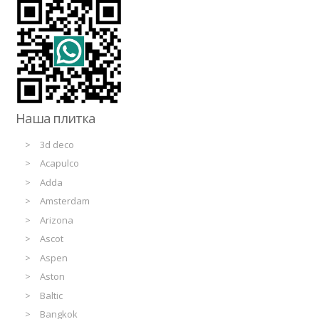
Наша плитка
3d deco
Acapulco
Adda
Amsterdam
Arizona
Ascot
Aspen
Aston
Baltic
Bangkok