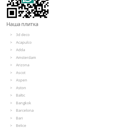
Наша плитка
3d deco
Acapulco
Adda
Amsterdam
Arizona
Ascot
Aspen
Aston
Baltic
Bangkok
Barcelona
Bari
Belice