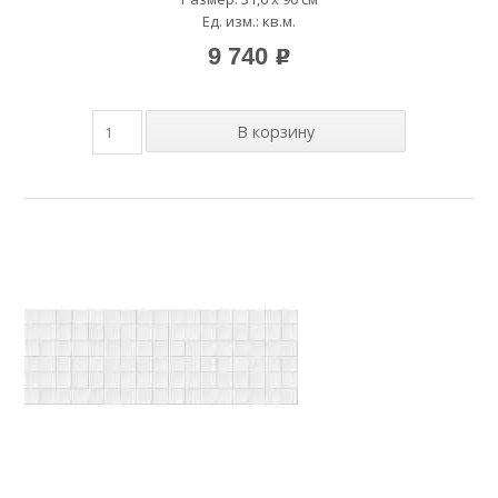
Ед. изм.: кв.м.
9 740
p