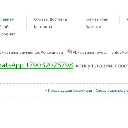
Главная
Оплата. Доставка
Купить клей
Прайс
Контакты
Затирки
Профили
DF каталог pavimentos Porcelanosa
PDF каталог revestimientos Po
atsApp +79032025798
: консультации, сов
«
Предыдущая коллекция
¦
Следующая колл