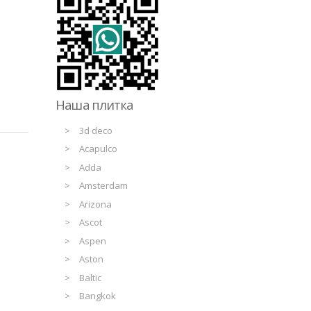
Наша плитка
3d deco
Acapulco
Adda
Amsterdam
Arizona
Ascot
Aspen
Aston
Baltic
Bangkok