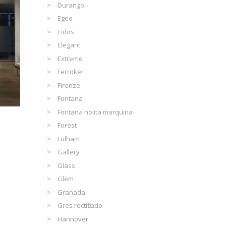
Durango
Egeo
Eidos
Elegant
Extreme
Ferroker
Firenze
Fontana
Fontana nolita marquina
Forest
Fulham
Gallery
Glass
Glem
Granada
Gres rectificado
Hannover