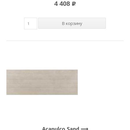
4 408
p
Acapulco Sand