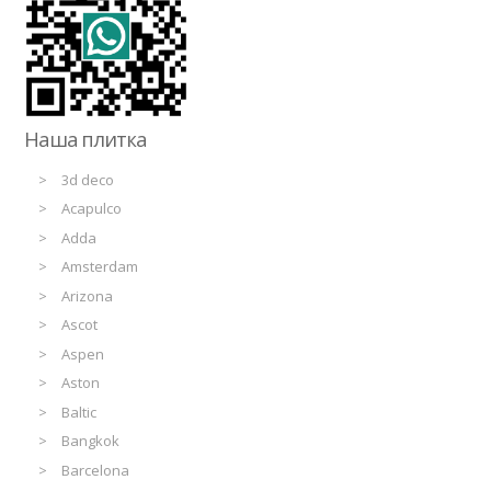
Наша плитка
3d deco
Acapulco
Adda
Amsterdam
Arizona
Ascot
Aspen
Aston
Baltic
Bangkok
Barcelona