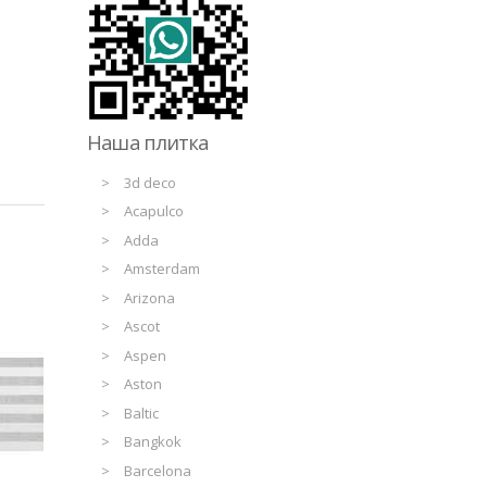
Наша плитка
3d deco
Acapulco
Adda
Amsterdam
Arizona
Ascot
Aspen
Aston
Baltic
Bangkok
Barcelona