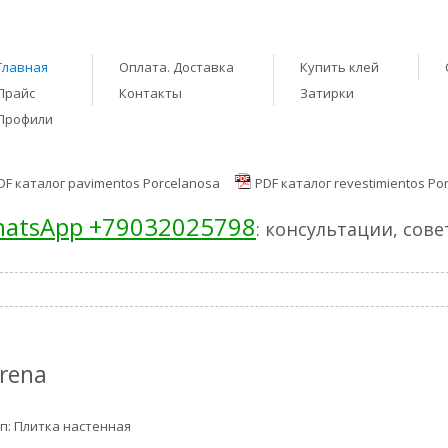
Главная
Оплата. Доставка
Купить клей
Прайс
Контакты
Затирки
Профили
DF каталог pavimentos Porcelanosa
PDF каталог revestimientos Po
atsApp +79032025798
: консультации, сов
rena
п: Плитка настенная