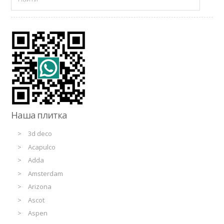
Наша плитка
3d deco
Acapulco
Adda
Amsterdam
Arizona
Ascot
Aspen