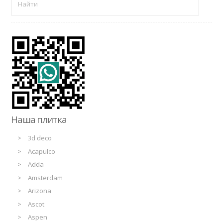
Наша плитка
3d deco
Acapulco
Adda
Amsterdam
Arizona
Ascot
Aspen