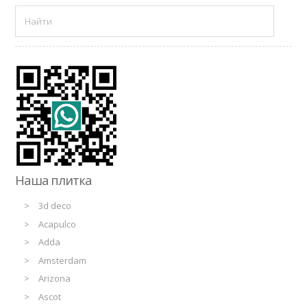
Наша плитка
3d deco
Acapulco
Adda
Amsterdam
Arizona
Ascot