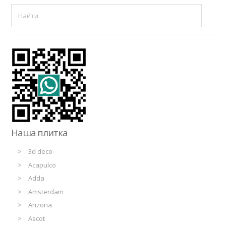
Наша плитка
3d deco
Acapulco
Adda
Amsterdam
Arizona
Ascot