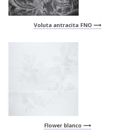
Voluta antracita FNO
Flower blanco