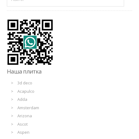
Наша плитка
3d deco
Acapulco
Adda
Amsterdam
Arizona
Ascot
Aspen